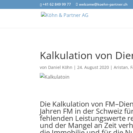
+41 62 849 99 77
welcome@koehn-partner.ch
Kalkulation von Di
von
Daniel Köhn
|
24. August 2020
|
Aristan
,
F
Die Kalkulation von FM–Dien
Jahren FM in der Schweiz für
fehlenden Leistungswerte r
und der Mangel an Zeit ver
die Immobilie und für die N