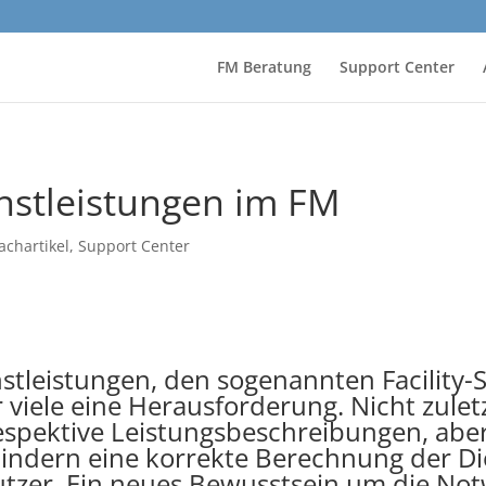
FM Beratung
Support Center
enstleistungen im FM
achartikel
,
Support Center
stleistungen, den sogenannten Facility-S
 viele eine Herausforderung. Nicht zulet
espektive Leistungsbeschreibungen, ab
hindern eine korrekte Berechnung der D
utzer. Ein neues Bewusstsein um die Not