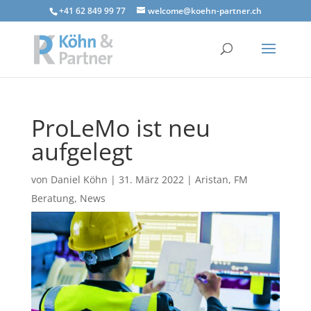
+41 62 849 99 77
welcome@koehn-partner.ch
ProLeMo ist neu
aufgelegt
von
Daniel Köhn
|
31. März 2022
|
Aristan
,
FM
Beratung
,
News